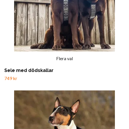
Flera val
Sele med dödskallar
749 kr