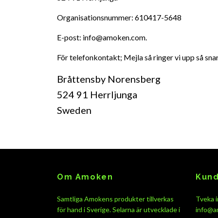
Organisationsnummer: 610417-5648
E-post:
info@amoken.com
.
För telefonkontakt; Mejla så ringer vi upp så snar
Bråttensby Norensberg
524 91 Herrljunga
Sweden
Om Amoken
Kund
Samtliga Amokens produkter tillverkas
Tveka i
för hand i Sverige. Selarna är utvecklade i
info@a