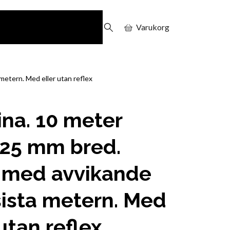
Varukorg
metern. Med eller utan reflex
ina. 10 meter
 25 mm bred.
t med avvikande
sista metern. Med
 utan reflex