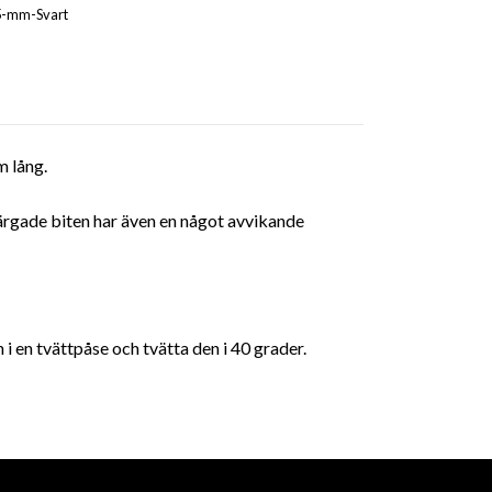
5-mm-Svart
 lång.
 färgade biten har även en något avvikande
i en tvättpåse och tvätta den i 40 grader.