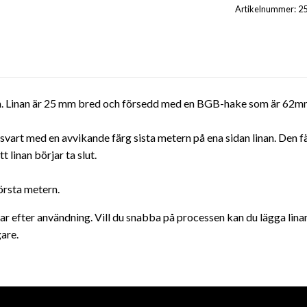
Artikelnummer:
2
m. Linan är 25 mm bred och försedd med en BGB-hake som är 62mm
å i svart med en avvikande färg sista metern på ena sidan linan. Den
 linan börjar ta slut.
örsta metern.
r efter användning. Vill du snabba på processen kan du lägga linan 
are.