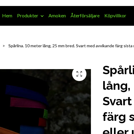
Hem
Produkter
Amoken
Återförsäljare
Köpvillkor
Spårlina. 10 meter lång, 25 mm bred. Svart med avvikande färg sista 
Spårl
lång,
Svar
färg 
eller