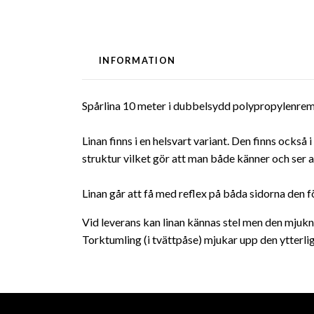
INFORMATION
Spårlina 10 meter i dubbelsydd polypropylenre
Linan finns i en helsvart variant. Den finns ocks
struktur vilket gör att man både känner och ser att
Linan går att få med reflex på båda sidorna den f
Vid leverans kan linan kännas stel men den mjukna
Torktumling (i tvättpåse) mjukar upp den ytterlig