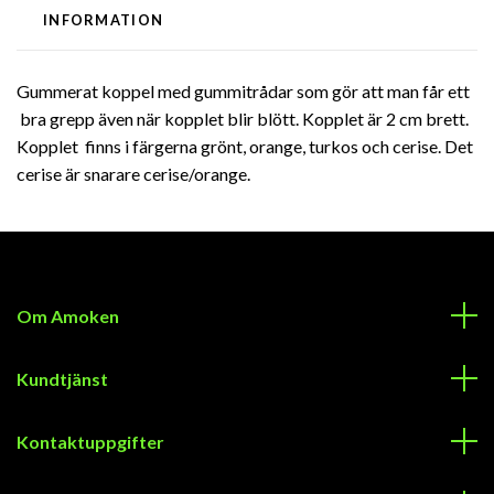
INFORMATION
Gummerat koppel
med gummitrådar som gör att man får ett
bra grepp även när kopplet blir blött. Kopplet är 2 cm brett.
Kopplet finns i färgerna grönt, orange, turkos och cerise. Det
cerise är snarare cerise/orange.
Om Amoken
Kundtjänst
Kontaktuppgifter