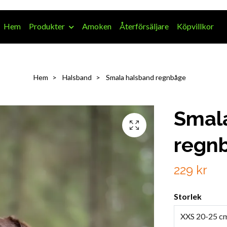
Hem
Produkter
Amoken
Återförsäljare
Köpvillkor
Hem
Halsband
Smala halsband regnbåge
Smal
regn
229 kr
Storlek
XXS 20-25 c