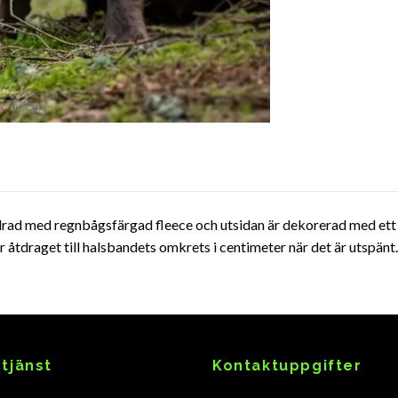
drad med regnbågsfärgad fleece och utsidan är dekorerad med ett 
 åtdraget till halsbandets omkrets i centimeter när det är utspänt.
tjänst
Kontaktuppgifter