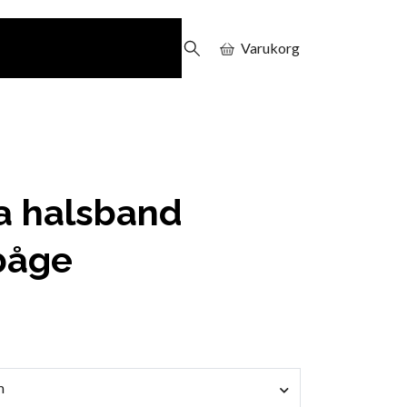
Varukorg
a halsband
båge
m