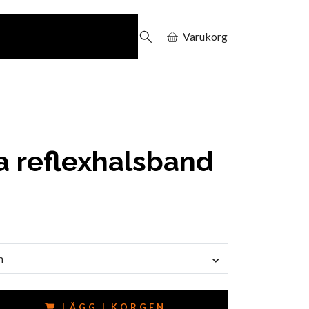
Varukorg
 reflexhalsband
m
LÄGG I KORGEN