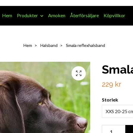
Hem
Produkter
Amoken
Återförsäljare
Köpvillkor
Hem
Halsband
Smala reflexhalsband
Smala
229 kr
Storlek
XXS 20-25 c