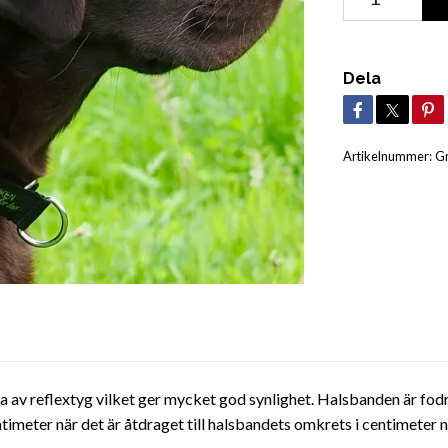
Dela
Artikelnummer:
G
a av reflextyg vilket ger mycket god synlighet. Halsbanden är fod
imeter när det är åtdraget till halsbandets omkrets i centimeter n